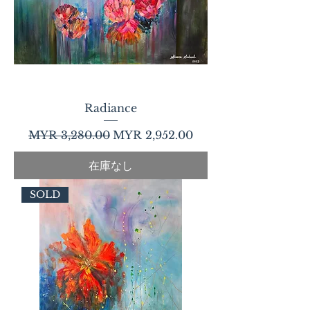
Radiance
通常価格
セール価格
MYR 3,280.00
MYR 2,952.00
在庫なし
SOLD